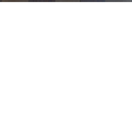
Karin Cossmann
Věřím, že každá výjimečná nemovitost má svůj příběh.
Již řadu let propojuji majitele výjimečných domů, vil, historických
objektů a investičních projektů s lidmi, kteří dokážou ocenit
jejich skutečnou hodnotu.
Zakládám si na osobním přístupu, důvěře a maximální
diskrétnosti. Mnohé z nejzajímavějších obchodů probíhají bez
veřejné inzerce a právě díky dlouhodobě budovaným vztahům
mohu svým klientům nabídnout příležitosti, které nejsou běžně
dostupné.
Mým cílem není pouze úspěšně uzavřít obchod. Chci, aby celý
proces proběhl profesionálně, s respektem k soukromí všech
zúčastněných a s výsledkem, který bude dávat smysl i po letech.